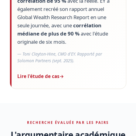
corrélation de 95 %
avec la réelle. EY a
également recréé son rapport annuel
Global Wealth Research Report en une
seule journée, avec une
corrélation
médiane de plus de 90 %
avec l'étude
originale de six mois.
— Toni Clayton-Hine, CMO d'EY. Rapporté par
Solomon Partners (sept. 2025).
Lire l'étude de cas
→
RECHERCHE ÉVALUÉE PAR LES PAIRS
L'argumentaire académique